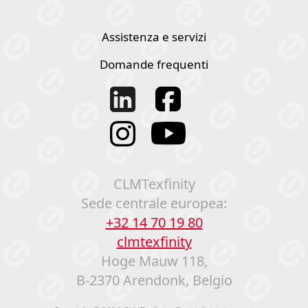
Assistenza e servizi
Domande frequenti
CLMTexfinity
Sede centrale europea:
+32 14 70 19 80
clmtexfinity
Hoge Mauw 118,
B-2370 Arendonk, Belgio